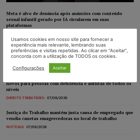
Meta é alvo de denúncia após anúncios com conteúdo
sexual infantil gerado por IA circularem em suas
plataformas
NOTÍCIAS
07/08/2026
Usamos cookies em nosso site para fornecer a
experiência mais relevante, lembrando suas
Advogado preso por suspeita de matar o filho tem
preferências e visitas repetidas. Ao clicar em “Aceitar”,
inscrição suspensa pela OAB-TO
concorda com a utilização de TODOS os cookies.
NOTÍCIAS
07/08/2026
Configurações
Aceitar
STF amplia isenção de IBS e CBS na compra de veículos
novos para pessoas com deficiência e autistas de todos os
níveis
DIREITO TRIBUTÁRIO
07/08/2026
Justiça do Trabalho mantém justa causa de empregado que
vendia canetas emagrecedoras no local de trabalho
NOTÍCIAS
07/08/2026