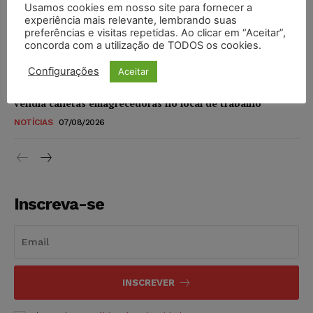
Usamos cookies em nosso site para fornecer a
STF amplia isenção de IBS e CBS na compra de veículos
experiência mais relevante, lembrando suas
novos para pessoas com deficiência e autistas de todos os
preferências e visitas repetidas. Ao clicar em “Aceitar”,
níveis
concorda com a utilização de TODOS os cookies.
DIREITO TRIBUTÁRIO
07/08/2026
Configurações
Aceitar
Justiça do Trabalho mantém justa causa de empregado que
vendia canetas emagrecedoras no local de trabalho
NOTÍCIAS
07/08/2026
Inscreva-se
INSCREVER