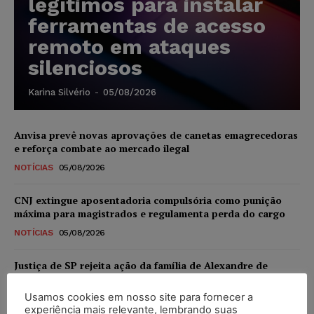
legítimos para instalar
ferramentas de acesso
remoto em ataques
silenciosos
Karina Silvério
-
05/08/2026
Anvisa prevê novas aprovações de canetas emagrecedoras
e reforça combate ao mercado ilegal
NOTÍCIAS
05/08/2026
CNJ extingue aposentadoria compulsória como punição
máxima para magistrados e regulamenta perda do cargo
NOTÍCIAS
05/08/2026
Justiça de SP rejeita ação da família de Alexandre de
Moraes contra senador Alessandro Vieira
Usamos cookies em nosso site para fornecer a
NOTÍCIAS
05/08/2026
experiência mais relevante, lembrando suas