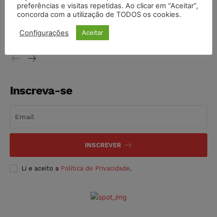
preferências e visitas repetidas. Ao clicar em “Aceitar”,
Conselho Nacional de Justiça determina afastamento da
concorda com a utilização de TODOS os cookies.
juíza Gabriela Hardt por dois anos
Configurações
Aceitar
NOTÍCIAS
05/08/2026
Inscreva-se
INSCREVER
Li e aceito a
Política de Privacidade
.