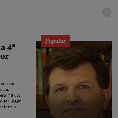
Popular
a 4ª
por
os e os
essão
ra (18). A
quer lugar
celere a