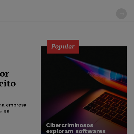
Popular
lor
eito
uma empresa
de R$
Cibercriminosos
exploram softwares