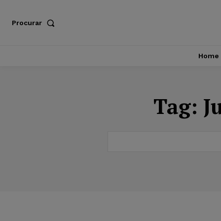
Procurar
Home
Tag:
J