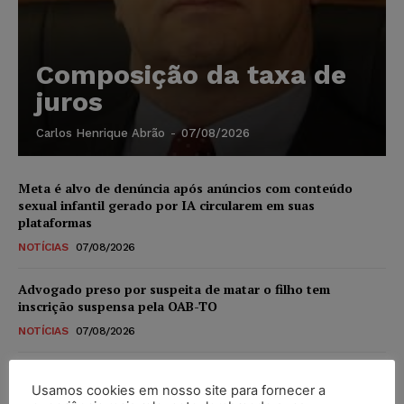
Composição da taxa de
juros
Carlos Henrique Abrão
-
07/08/2026
Meta é alvo de denúncia após anúncios com conteúdo
sexual infantil gerado por IA circularem em suas
plataformas
NOTÍCIAS
07/08/2026
Advogado preso por suspeita de matar o filho tem
inscrição suspensa pela OAB-TO
NOTÍCIAS
07/08/2026
STF amplia isenção de IBS e CBS na compra de veículos
novos para pessoas com deficiência e autistas de todos os
Usamos cookies em nosso site para fornecer a