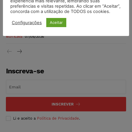
experiência mais relevante, lembrando suas
níveis
preferências e visitas repetidas. Ao clicar em “Aceitar”,
DIREITO TRIBUTÁRIO
07/08/2026
concorda com a utilização de TODOS os cookies.
Configurações
Aceitar
Justiça do Trabalho mantém justa causa de empregado que
vendia canetas emagrecedoras no local de trabalho
NOTÍCIAS
07/08/2026
Inscreva-se
INSCREVER
Li e aceito a
Política de Privacidade
.