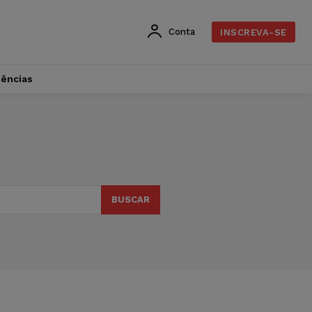
Conta
INSCREVA-SE
dências
BUSCAR