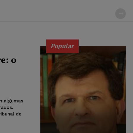
Popular
e: o
em algumas
rados.
ribunal de