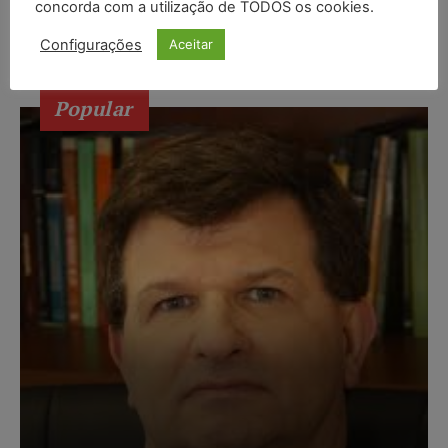
concorda com a utilização de TODOS os cookies.
PDT, que questionava a brecha usada por réus
durante os tribunais do júri.
Configurações
Aceitar
Popular