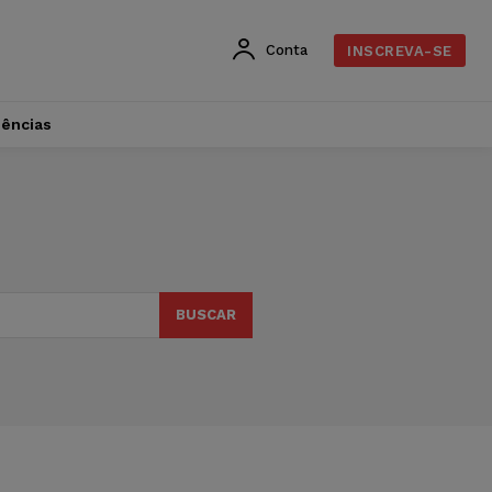
Conta
INSCREVA-SE
dências
BUSCAR