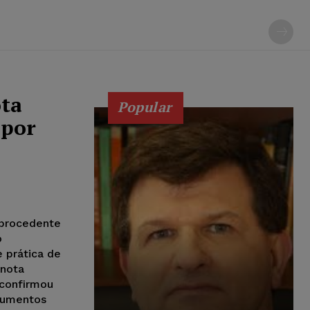
ota
Popular
 por
mprocedente
o
 prática de
 nota
 confirmou
rgumentos