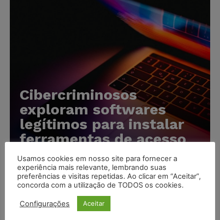
Cibercriminosos
exploram softwares
legítimos para instalar
ferramentas de acesso
remoto em ataques
Usamos cookies em nosso site para fornecer a
silenciosos
experiência mais relevante, lembrando suas
preferências e visitas repetidas. Ao clicar em “Aceitar”,
concorda com a utilização de TODOS os cookies.
Karina Silvério
-
05/08/2026
Configurações
Aceitar
Anvisa prevê novas aprovações de canetas emagrecedoras