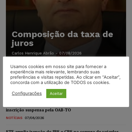
Composição da taxa de
juros
Carlos Henrique Abrão
-
07/08/2026
Usamos cookies em nosso site para fornecer a
Meta é alvo de denúncia após anúncios com conteúdo
experiência mais relevante, lembrando suas
sexual infantil gerado por IA circularem em suas
preferências e visitas repetidas. Ao clicar em “Aceitar”,
plataformas
concorda com a utilização de TODOS os cookies.
NOTÍCIAS
07/08/2026
Configurações
Aceitar
Advogado preso por suspeita de matar o filho tem
inscrição suspensa pela OAB-TO
NOTÍCIAS
07/08/2026
STF amplia isenção de IBS e CBS na compra de veículos