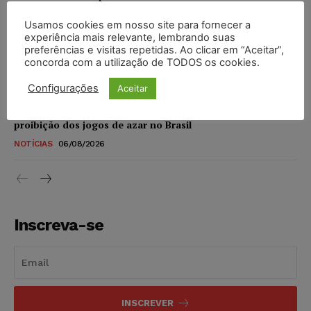
DIREITO DIGITAL
06/08/2026
Usamos cookies em nosso site para fornecer a
experiência mais relevante, lembrando suas
TSE reforça que sistemas das urnas eletrônicas tornam-se
preferências e visitas repetidas. Ao clicar em “Aceitar”,
invioláveis após assinatura digital e lacração
concorda com a utilização de TODOS os cookies.
NOTÍCIAS
06/08/2026
Configurações
Aceitar
STF inicia julgamento sobre constitucionalidade da
proibição dos jogos de azar no Brasil
NOTÍCIAS
06/08/2026
Inscreva-se
INSCREVER