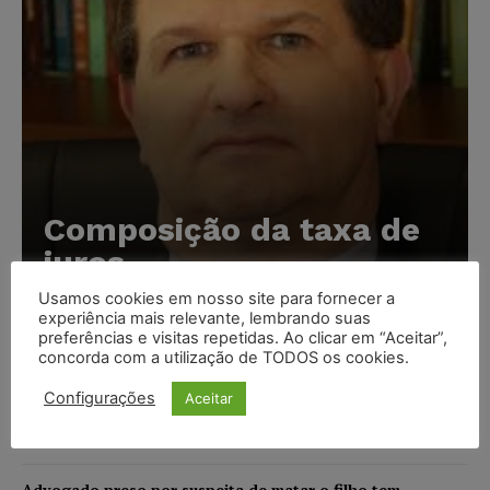
Composição da taxa de
juros
Usamos cookies em nosso site para fornecer a
Carlos Henrique Abrão
-
07/08/2026
experiência mais relevante, lembrando suas
preferências e visitas repetidas. Ao clicar em “Aceitar”,
concorda com a utilização de TODOS os cookies.
Meta é alvo de denúncia após anúncios com conteúdo
sexual infantil gerado por IA circularem em suas
Configurações
Aceitar
plataformas
NOTÍCIAS
07/08/2026
Advogado preso por suspeita de matar o filho tem