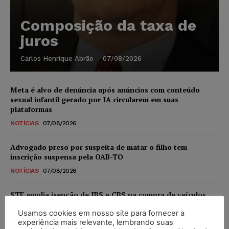
Composição da taxa de
juros
Carlos Henrique Abrão
-
07/08/2026
Meta é alvo de denúncia após anúncios com conteúdo
sexual infantil gerado por IA circularem em suas
plataformas
NOTÍCIAS
07/08/2026
Advogado preso por suspeita de matar o filho tem
inscrição suspensa pela OAB-TO
NOTÍCIAS
07/08/2026
STF amplia isenção de IBS e CBS na compra de veículos
novos para pessoas com deficiência e autistas de todos os
Usamos cookies em nosso site para fornecer a
níveis
experiência mais relevante, lembrando suas
DIREITO TRIBUTÁRIO
07/08/2026