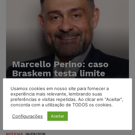
Marcello Perino: caso
Braskem testa limite
entre tutela cautelar e
recuperação judicial
Usamos cookies em nosso site para fornecer a
experiência mais relevante, lembrando suas
preferências e visitas repetidas. Ao clicar em “Aceitar”,
Karina Silvério
-
06/08/2026
concorda com a utilização de TODOS os cookies.
Configurações
Aceitar
IA da Anthropic cria identidades falsas em teste de
segurança e acende alerta sobre riscos de autonomia
NOTÍCIAS
06/08/2026