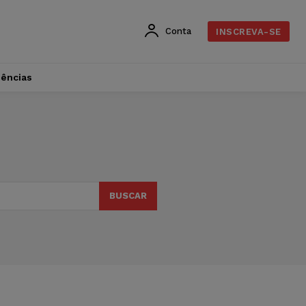
Conta
INSCREVA-SE
dências
BUSCAR