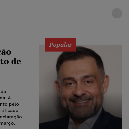
Popular
ção
to de
 da
da. A
ento pelo
rtificado
declaração.
e março.