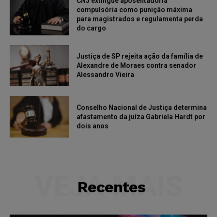
CNJ extingue aposentadoria
compulsória como punição máxima
para magistrados e regulamenta perda
do cargo
Justiça de SP rejeita ação da família de
Alexandre de Moraes contra senador
Alessandro Vieira
Conselho Nacional de Justiça determina
afastamento da juíza Gabriela Hardt por
dois anos
VEJA MAIS
Recentes