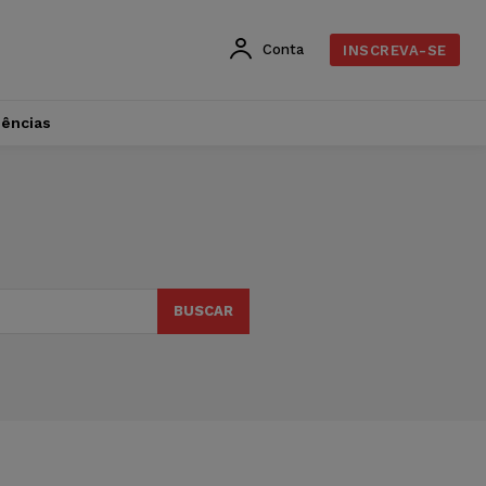
Conta
INSCREVA-SE
dências
BUSCAR