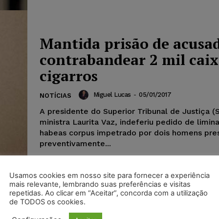
Mantida prisão de acusa
contrabandear 2 mil caix
cigarros
Miguel Lucas
-
05/01/2017
NOTÍCIAS
A presidente do Superior Tribunal de Justiça (
ministra Laurita Vaz, indeferiu pedido de limin
habeas corpus impetrado por dois homens pre
preventivamente...
Usamos cookies em nosso site para fornecer a experiência
mais relevante, lembrando suas preferências e visitas
repetidas. Ao clicar em “Aceitar”, concorda com a utilização
de TODOS os cookies.