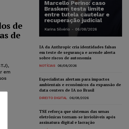
Marcello Perino: caso
Braskem testa limite
entre tutela cautelar e
recuperação judicial
dos de
Karina Silvério
-
06/08/2026
as de
IA da Anthropic cria identidades falsas
em teste de segurança e acende alerta
sobre riscos de autonomia
STJ),
NOTÍCIAS
06/08/2026
ar em
sos
Especialistas alertam para impactos
ambientais e econômicos da expansão de
data centers de IA no Brasil
DIREITO DIGITAL
06/08/2026
TSE reforça que sistemas das urnas
eletrônicas tornam-se invioláveis após
assinatura digital e lacração