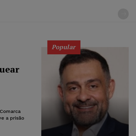
Popular
quear
a Comarca
e a prisão