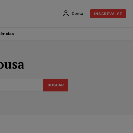
Conta
INSCREVA-SE
dências
ousa
BUSCAR