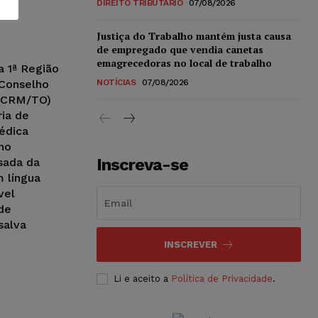
DIREITO TRIBUTÁRIO
07/08/2026
Justiça do Trabalho mantém justa causa
de empregado que vendia canetas
emagrecedoras no local de trabalho
a 1ª Região
 Conselho
NOTÍCIAS
07/08/2026
 (CRM/TO)
ria de
édica
 no
Inscreva-se
nsada da
m língua
vel
de
salva
INSCREVER
Li e aceito a
Política de Privacidade
.