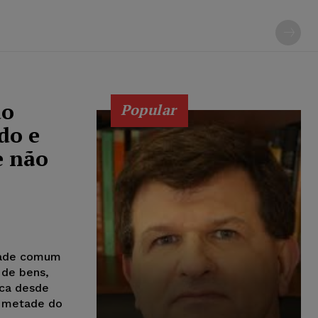
do
Popular
do e
e não
edade comum
 de bens,
ica desde
a metade do