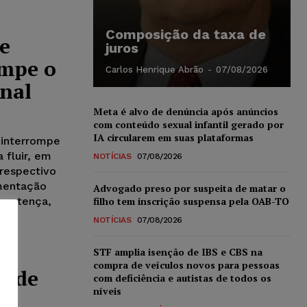
Composição da taxa de
e
juros
ompe o
Carlos Henrique Abrão
-
07/08/2026
onal
Meta é alvo de denúncia após anúncios
com conteúdo sexual infantil gerado por
IA circularem em suas plataformas
 interrompe
 fluir, em
NOTÍCIAS
07/08/2026
 respectivo
amentação
Advogado preso por suspeita de matar o
sentença,
filho tem inscrição suspensa pela OAB-TO
NOTÍCIAS
07/08/2026
STF amplia isenção de IBS e CBS na
compra de veículos novos para pessoas
o de
com deficiência e autistas de todos os
níveis