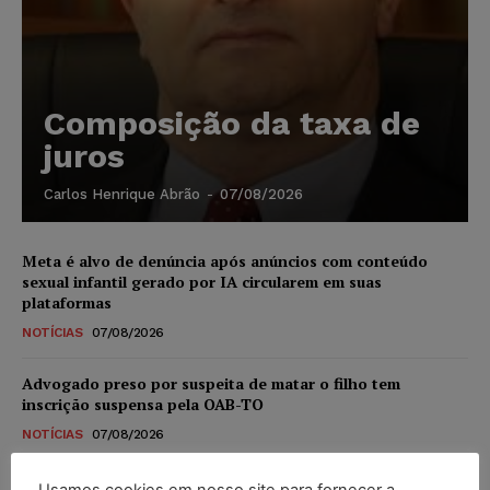
Composição da taxa de
juros
Carlos Henrique Abrão
-
07/08/2026
Meta é alvo de denúncia após anúncios com conteúdo
sexual infantil gerado por IA circularem em suas
plataformas
NOTÍCIAS
07/08/2026
Advogado preso por suspeita de matar o filho tem
inscrição suspensa pela OAB-TO
NOTÍCIAS
07/08/2026
STF amplia isenção de IBS e CBS na compra de veículos