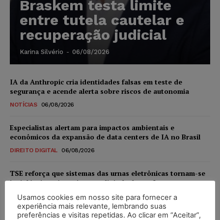
Braskem testa limite
entre tutela cautelar e
recuperação judicial
Karina Silvério
-
06/08/2026
IA da Anthropic cria identidades falsas em teste de
segurança e acende alerta sobre riscos de autonomia
NOTÍCIAS
06/08/2026
Especialistas alertam para impactos ambientais e
econômicos da expansão de data centers de IA no Brasil
DIREITO DIGITAL
06/08/2026
TSE reforça que sistemas das urnas eletrônicas tornam-se
invioláveis após assinatura digital e lacração
NOTÍCIAS
06/08/2026
Usamos cookies em nosso site para fornecer a
experiência mais relevante, lembrando suas
preferências e visitas repetidas. Ao clicar em “Aceitar”,
STF inicia julgamento sobre constitucionalidade da