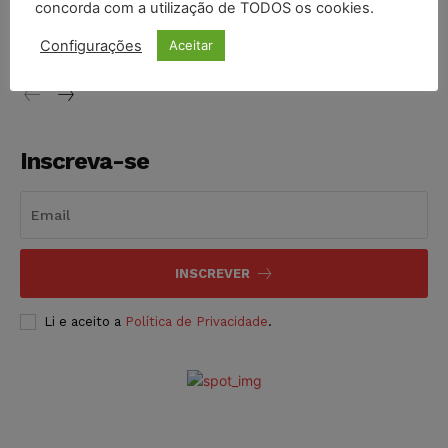
concorda com a utilização de TODOS os cookies.
proibição dos jogos de azar no Brasil
Configurações
Aceitar
NOTÍCIAS
06/08/2026
Inscreva-se
INSCREVER
Li e aceito a
Política de Privacidade
.