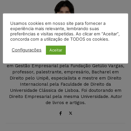
Usamos cookies em nosso site para fornecer a
experiência mais relevante, lembrando suas
preferências e visitas repetidas. Ao clicar em “Aceitar”,
Wilson Roberto
concorda com a utilização de TODOS os cookies.
http://www.wilsonroberto.com.br
Configurações
Aceitar
Empreendedor Jurídico, bacharel em Administração de
Empresas pela Universidade Federal da Paraíba, MBA
em Gestão Empresarial pela Fundação Getúlio Vargas,
professor, palestrante, empresário, Bacharel em
Direito pelo Unipê, especialista e mestre em Direito
Internacional pela Faculdade de Direito da
Universidade Clássica de Lisboa. Foi doutorando em
Direito Empresarial pela mesma Universidade. Autor
de livros e artigos.