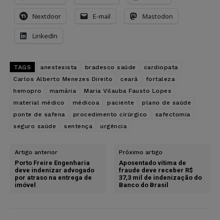
Nextdoor
E-mail
Mastodon
LinkedIn
TAGS
anestesista
bradesco saúde
cardiopata
Carlos Alberto Menezes Direito
ceará
fortaleza
hemopro
mamária
Maria Vilauba Fausto Lopes
material médico
médicoa
paciente
plano de saúde
ponte de safena
procedimento cirúrgico
safectomia
seguro saúde
sentença
urgência
Artigo anterior
Próximo artigo
Porto Freire Engenharia
Aposentado vítima de
deve indenizar advogado
fraude deve receber R$
por atraso na entrega de
37,3 mil de indenização do
imóvel
Banco do Brasil