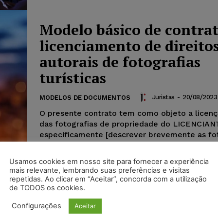
Modelo básico de contrat
licenciamento de direito
autorais de fotografias
turísticas
Juristas
-
20/08/2023
MODELOS DE DOCUMENTOS
O presente contrato tem como objeto a licenç
das fotografias de propriedade do LICENCIAN
especificamente [descrever brevemente as fot
exemplo: "fotografias de paisagens do litoral
nordestino"].
Usamos cookies em nosso site para fornecer a experiência
mais relevante, lembrando suas preferências e visitas
repetidas. Ao clicar em “Aceitar”, concorda com a utilização
de TODOS os cookies.
Configurações
Aceitar