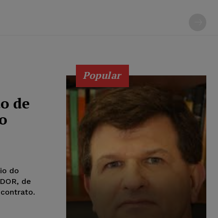
Popular
o de
o
io do
ADOR, de
contrato.