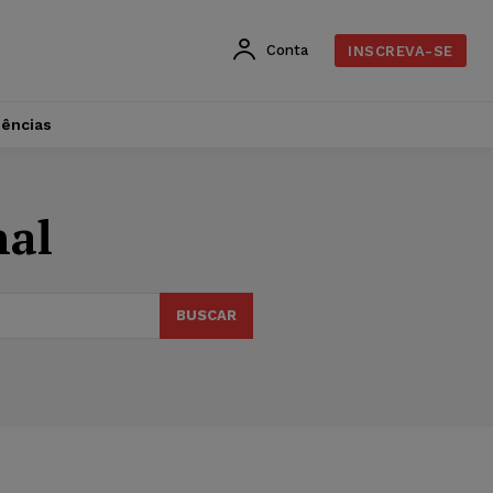
Conta
INSCREVA-SE
dências
nal
BUSCAR