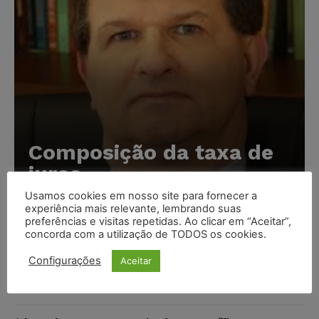
Composição da taxa de
juros
Usamos cookies em nosso site para fornecer a
Carlos Henrique Abrão
-
07/08/2026
experiência mais relevante, lembrando suas
preferências e visitas repetidas. Ao clicar em “Aceitar”,
concorda com a utilização de TODOS os cookies.
Meta é alvo de denúncia após anúncios com conteúdo
sexual infantil gerado por IA circularem em suas
Configurações
Aceitar
plataformas
NOTÍCIAS
07/08/2026