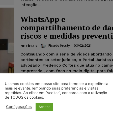
infecção...
WhatsApp e
compartilhamento de da
riscos e medidas prevent
Ricardo Krusty
-
03/02/2021
NOTÍCIAS
Continuando com a série de vídeos abordando
pertinentes ao setor jurídico, o Portal Juristas
advogado Frederico Cortez que atua no campo
empresarial, com foco no meio digital para fa
pouco sobre o uso do Whatsapp, os riscos do
compartilhamento de dados e medidas prevent
Usamos cookies em nosso site para fornecer a experiência
mais relevante, lembrando suas preferências e visitas
repetidas. Ao clicar em “Aceitar”, concorda com a utilização
de TODOS os cookies.
Configurações
Aceitar