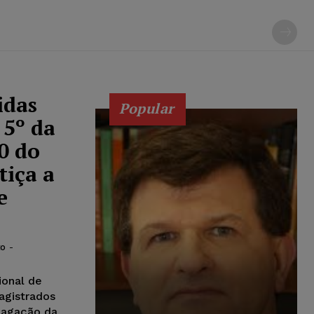
idas
Popular
 5º da
0 do
tiça a
e
to
-
onal de
agistrados
pagação da