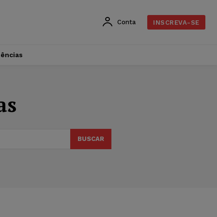
Conta
INSCREVA-SE
dências
as
BUSCAR