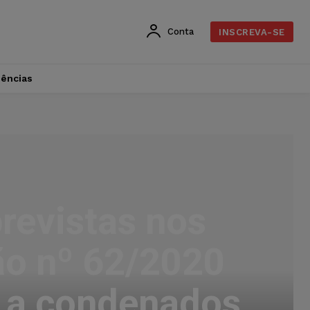
Conta
INSCREVA-SE
dências
revistas nos
ão nº 62/2020
a a condenados