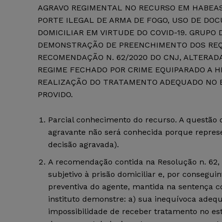
AGRAVO REGIMENTAL NO RECURSO EM HABEAS
PORTE ILEGAL DE ARMA DE FOGO, USO DE DOC
DOMICILIAR EM VIRTUDE DO COVID-19. GRUPO D
DEMONSTRAÇÃO DE PREENCHIMENTO DOS REQU
RECOMENDAÇÃO N. 62/2020 DO CNJ, ALTERAD
REGIME FECHADO POR CRIME EQUIPARADO A HE
REALIZAÇÃO DO TRATAMENTO ADEQUADO NO E
PROVIDO.
Parcial conhecimento do recurso. A questão 
agravante não será conhecida porque represen
decisão agravada).
A recomendação contida na Resolução n. 62, 
subjetivo à prisão domiciliar e, por consegu
preventiva do agente, mantida na sentença co
instituto demonstre: a) sua inequívoca adeq
impossibilidade de receber tratamento no est