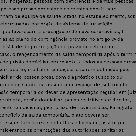
os, indígenas, pessoas com deficiência e demais pessoas
) pessoas presas em estabelecimentos penais com
onham de equipe de saúde lotada no estabelecimento, sob
eterminadas por órgão de sistema de jurisdição
 que favoreçam a propagação do novo coronavírus; II –
s ao plano de contingência previsto no artigo 9º da
essidade de prorrogação do prazo de retorno ou
 caso, o reagendamento da saída temporária após o térmi
ão de prisão domiciliar em relação a todos as pessoas pres
miaberto, mediante condições a serem definidas pelo
iciliar de pessoa presa com diagnóstico suspeito ou
equipe de saúde, na ausência de espaço de isolamento
são temporária do dever de apresentação regular em juí
erto, prisão domiciliar, penas restritivas de direitos,
mento condicional, pelo prazo de noventa dias; Parágrafo
nefício da saída temporária, o ato deverá ser
e seus familiares, sendo-lhes informado, assim que
nsiderando as orientações das autoridades sanitárias