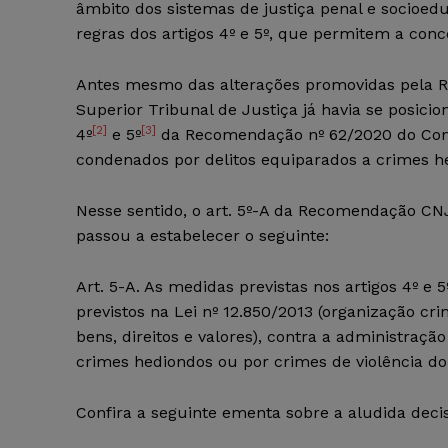
âmbito dos sistemas de justiça penal e socioedu
regras dos artigos 4º e 5º, que permitem a conce
Antes mesmo das alterações promovidas pela 
Superior Tribunal de Justiça já havia se posicio
[2]
[3]
4º
e 5º
da Recomendação nº 62/2020 do Conse
condenados por delitos equiparados a crimes h
Nesse sentido, o art. 5º-A da Recomendação CN
passou a estabelecer o seguinte:
Art. 5-A. As medidas previstas nos artigos 4º e
previstos na Lei nº 12.850/2013 (organização cr
bens, direitos e valores), contra a administraçã
crimes hediondos ou por crimes de violência d
Confira a seguinte ementa sobre a aludida deci