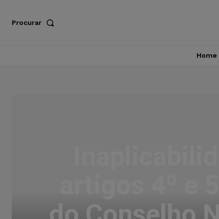
Procurar
Home
Inaplicabil
artigos 4º e
do Conselho N