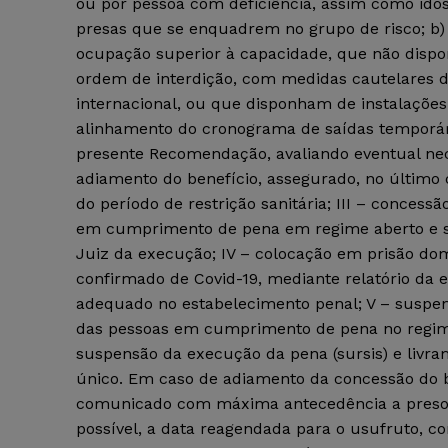
ou por pessoa com deficiência, assim como idos
presas que se enquadrem no grupo de risco; b
ocupação superior à capacidade, que não disp
ordem de interdição, com medidas cautelares d
internacional, ou que disponham de instalações
alinhamento do cronograma de saídas temporária
presente Recomendação, avaliando eventual nec
adiamento do benefício, assegurado, no último
do período de restrição sanitária; III – concess
em cumprimento de pena em regime aberto e se
Juiz da execução; IV – colocação em prisão dom
confirmado de Covid-19, mediante relatório da 
adequado no estabelecimento penal; V – suspen
das pessoas em cumprimento de pena no regime ab
suspensão da execução da pena (sursis) e livra
único. Em caso de adiamento da concessão do be
comunicado com máxima antecedência a presos 
possível, a data reagendada para o usufruto, co