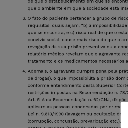
de que o estabelecimento em que se encontra,
que o ambiente em que a sociedade está inse
O fato do paciente pertencer a grupo de ri
requisitos, quais sejam, “b) a impossibilida
que se encontra; e c) risco real de que o es
convívio social, cause mais risco do que o a
revogação da sua prisão preventiva ou a conce
relatório médico revelam que o agravante re
tratamento e os medicamentos necessários a
Ademais, o agravante cumpre pena pela práti
de drogas), o que impossibilita a prisão domi
conforme entendimento desta Superior Corte
restrições impostas na Recomendação n. 78/2
Art. 5-A da Recomendação n. 62/CNJ, dispõe q
aplicam às pessoas condenadas por crimes pre
Lei n. 9.613/1998 (lavagem ou ocultação de be
(corrupção, concussão, prevaricação etc.), p