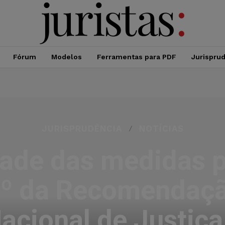
Fórum
Modelos
Ferramentas para PDF
Jurispru
JURISPRUDÊNCIA
NOTÍCIAS
idade das medidas p
 5º da Recomendaç
acional de Justiç