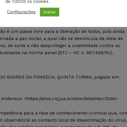
 n. 78, de 15.9.2020) (AgRg no HC 610.013/SP, Rel. Minist
de TODOS os cookies.
 em 09/12/2020, DJe 11/12/2020).
Configurações
Aceitar
 recordar as ponderações do eminente Ministro Rogério
e ser sempre levada em conta na análise de pleitos de
ão é um passe livre para a liberação de todos, pois ainda
ervada a paz social, a qual não se desvincula da ideia de
ivo, de sorte a não desproteger a coletividade contra os
tutelados na norma penal (STJ – HC n. 567.408/RJ).
NALDO SOARES DA FONSECA, QUINTA TURMA, julgado em
dereço: <https://atos.cnj.jus.br/atos/detalhar/3246>
mpetência para a fase de conhecimento criminal que, co
m observância ao contexto local de disseminação do vírus,