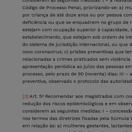
considerem as seguintes medidas: I – a reavaliaç
Código de Processo Penal, priorizando-se: a) m
por criança de até doze anos ou por pessoa com
deficiência ou que se enquadrem no grupo de r
estejam com ocupação superior à capacidade, 
estabelecimento, que estejam sob ordem de in
do sistema de jurisdição internacional, ou qu
novo coronavírus; c) prisões preventivas que t
relacionadas a crimes praticados sem violência
apresentação periódica ao juízo das pessoas em
processo, pelo prazo de 90 (noventa) dias; III 
preventiva, observado o protocolo das autoridade
[3]
Art. 5º Recomendar aos magistrados com com
redução dos riscos epidemiológicos e em observ
considerem as seguintes medidas: I – concessã
nos termos das diretrizes fixadas pela Súmula 
em relação às: a) mulheres gestantes, lactante