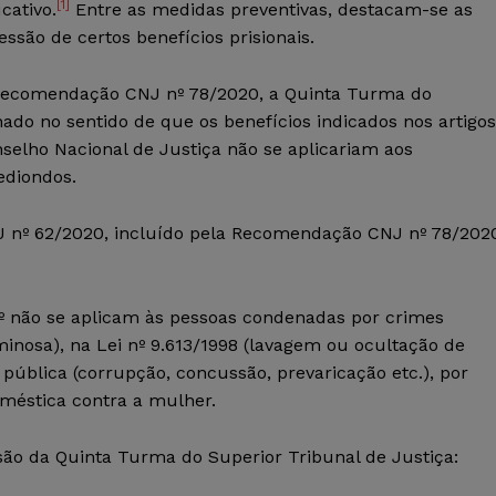
[1]
cativo.
Entre as medidas preventivas, destacam-se as
ssão de certos benefícios prisionais.
Recomendação CNJ nº 78/2020, a Quinta Turma do
nado no sentido de que os benefícios indicados nos artigos
lho Nacional de Justiça não se aplicariam aos
ediondos.
J nº 62/2020, incluído pela Recomendação CNJ nº 78/202
 5º não se aplicam às pessoas condenadas por crimes
iminosa), na Lei nº 9.613/1998 (lavagem ou ocultação de
o pública (corrupção, concussão, prevaricação etc.), por
oméstica contra a mulher.
são da Quinta Turma do Superior Tribunal de Justiça: