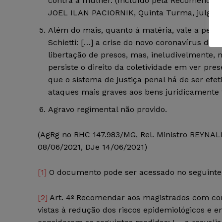
contra a mulher. (Incluído pela Recomendação
JOEL ILAN PACIORNIK, Quinta Turma, julgado
Além do mais, quanto à matéria, vale a pena
Schietti: […] a crise do novo coronavírus dev
libertação de presos, mas, ineludivelmente, n
persiste o direito da coletividade em ver pres
que o sistema de justiça penal há de ser efet
ataques mais graves aos bens juridicamente 
Agravo regimental não provido.
(AgRg no RHC 147.983/MG, Rel. Ministro REY
08/06/2021, DJe 14/06/2021)
[1]
O documento pode ser acessado no seguinte en
[2]
Art. 4º Recomendar aos magistrados com co
vistas à redução dos riscos epidemiológicos e e