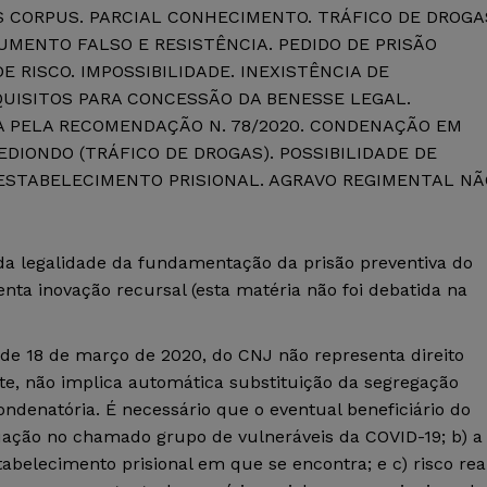
 CORPUS. PARCIAL CONHECIMENTO. TRÁFICO DE DROGA
UMENTO FALSO E RESISTÊNCIA. PEDIDO DE PRISÃO
E RISCO. IMPOSSIBILIDADE. INEXISTÊNCIA DE
ISITOS PARA CONCESSÃO DA BENESSE LEGAL.
A PELA RECOMENDAÇÃO N. 78/2020. CONDENAÇÃO EM
DIONDO (TRÁFICO DE DROGAS). POSSIBILIDADE DE
STABELECIMENTO PRISIONAL. AGRAVO REGIMENTAL NÃ
da legalidade da fundamentação da prisão preventiva do
ta inovação recursal (esta matéria não foi debatida na
de 18 de março de 2020, do CNJ não representa direito
inte, não implica automática substituição da segregação
ndenatória. É necessário que o eventual beneficiário do
uação no chamado grupo de vulneráveis da COVID-19; b) a
abelecimento prisional em que se encontra; e c) risco rea