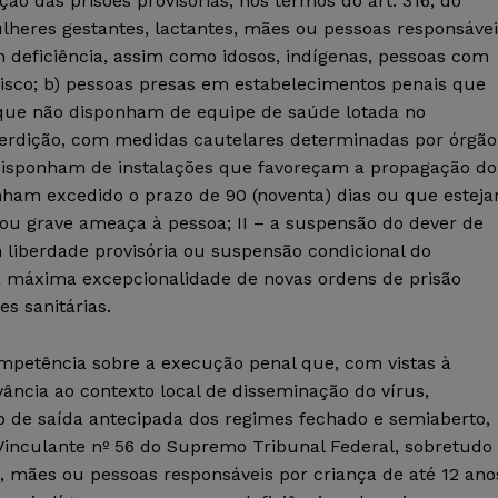
ão das prisões provisórias, nos termos do art. 316, do
ulheres gestantes, lactantes, mães ou pessoas responsáve
 deficiência, assim como idosos, indígenas, pessoas com
isco; b) pessoas presas em estabelecimentos penais que
que não disponham de equipe de saúde lotada no
terdição, com medidas cautelares determinadas por órgão
e disponham de instalações que favoreçam a propagação do
enham excedido o prazo de 90 (noventa) dias ou que estej
 ou grave ameaça à pessoa; II – a suspensão do dever de
 liberdade provisória ou suspensão condicional do
– a máxima excepcionalidade de novas ordens de prisão
s sanitárias.
petência sobre a execução penal que, com vistas à
ância ao contexto local de disseminação do vírus,
o de saída antecipada dos regimes fechado e semiaberto,
Vinculante nº 56 do Supremo Tribunal Federal, sobretudo
s, mães ou pessoas responsáveis por criança de até 12 ano