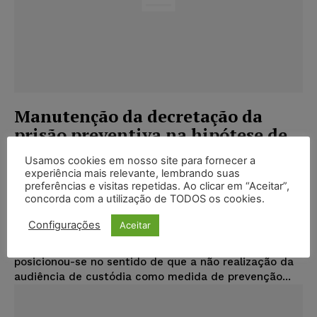
Manutenção da decretação da
prisão preventiva na hipótese de
não realização de audiência de
Usamos cookies em nosso site para fornecer a
custódia durante a pandemia do
experiência mais relevante, lembrando suas
Covid-19.
preferências e visitas repetidas. Ao clicar em “Aceitar”,
concorda com a utilização de TODOS os cookies.
Antonio Evangelista De Souza Netto
-
JURISPRUDÊNCIA
Configurações
Aceitar
28/10/2021
A Sexta Turma do Superior Tribunal de Justiça
posicionou-se no sentido de que a não realização da
audiência de custódia como medida de prevenção...