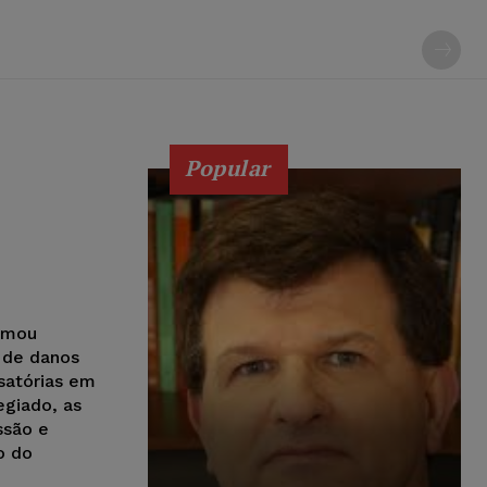
Popular
irmou
 de danos
satórias em
giado, as
ssão e
o do