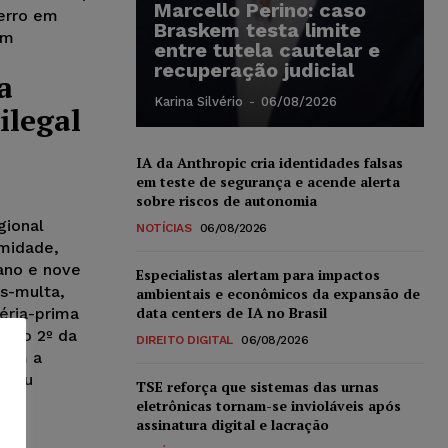
Marcello Perino: caso
erro em
Braskem testa limite
um
entre tutela cautelar e
recuperação judicial
a
Karina Silvério
-
06/08/2026
ilegal
IA da Anthropic cria identidades falsas
em teste de segurança e acende alerta
sobre riscos de autonomia
gional
NOTÍCIAS
06/08/2026
imidade,
ano e nove
Especialistas alertam para impactos
s-multa,
ambientais e econômicos da expansão de
data centers de IA no Brasil
éria-prima
tigo 2º da
DIREITO DIGITAL
06/08/2026
 sem a
o ou
TSE reforça que sistemas das urnas
eletrônicas tornam-se invioláveis após
assinatura digital e lacração