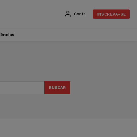
Conta
INSCREVA-SE
dências
BUSCAR