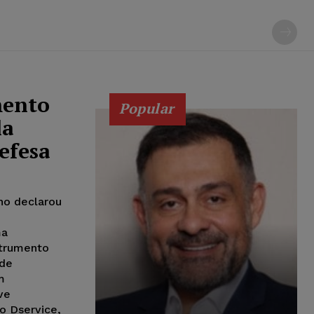
mento
Popular
la
efesa
ho declarou
ma
strumento
 de
m
ve
o Dservice,