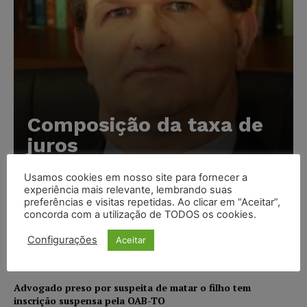
Composição da taxa de
juros
Carlos Henrique Abrão
-
07/08/2026
Usamos cookies em nosso site para fornecer a
experiência mais relevante, lembrando suas
preferências e visitas repetidas. Ao clicar em “Aceitar”,
Meta é alvo de denúncia após anúncios com conteúdo
concorda com a utilização de TODOS os cookies.
sexual infantil gerado por IA circularem em suas
plataformas
Configurações
Aceitar
NOTÍCIAS
07/08/2026
Advogado preso por suspeita de matar o filho tem
inscrição suspensa pela OAB-TO