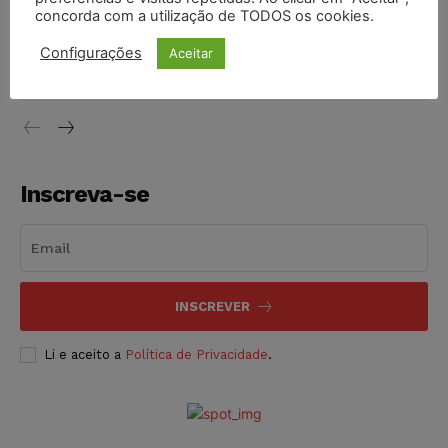
concorda com a utilização de TODOS os cookies.
Justiça do Trabalho mantém justa causa de empregado que
vendia canetas emagrecedoras no local de trabalho
Configurações
Aceitar
NOTÍCIAS
07/08/2026
Inscreva-se
INSCREVER
Li e aceito a
Política de Privacidade
.