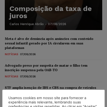
Composição da taxa de
juros
Carlos Henrique Abrão
-
07/08/2026
Meta é alvo de denúncia após anúncios com conteúdo
sexual infantil gerado por IA circularem em suas
plataformas
NOTÍCIAS
07/08/2026
Advogado preso por suspeita de matar o filho tem
inscrição suspensa pela OAB-TO
NOTÍCIAS
07/08/2026
STF amplia isenção de IBS e CBS na compra de veículos
novos para pessoas com deficiência e autistas de todos os
níveis
Usamos cookies em nosso site para fornecer a
experiência mais relevante, lembrando suas
DIREITO TRIBUTÁRIO
07/08/2026
preferências e visitas repetidas. Ao clicar em “Aceitar”,