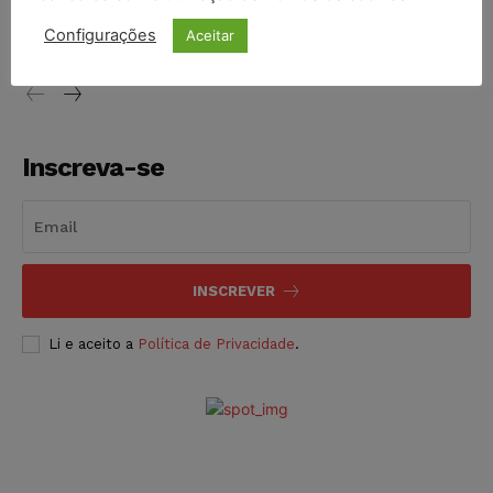
vendia canetas emagrecedoras no local de trabalho
Configurações
Aceitar
NOTÍCIAS
07/08/2026
Inscreva-se
INSCREVER
Li e aceito a
Política de Privacidade
.