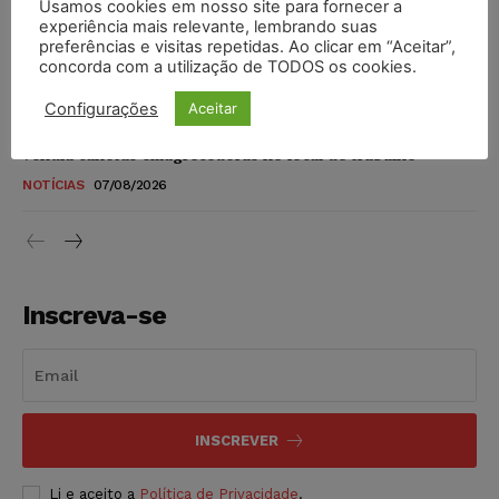
Usamos cookies em nosso site para fornecer a
STF amplia isenção de IBS e CBS na compra de veículos
experiência mais relevante, lembrando suas
novos para pessoas com deficiência e autistas de todos os
preferências e visitas repetidas. Ao clicar em “Aceitar”,
níveis
concorda com a utilização de TODOS os cookies.
DIREITO TRIBUTÁRIO
07/08/2026
Configurações
Aceitar
Justiça do Trabalho mantém justa causa de empregado que
vendia canetas emagrecedoras no local de trabalho
NOTÍCIAS
07/08/2026
Inscreva-se
INSCREVER
Li e aceito a
Política de Privacidade
.