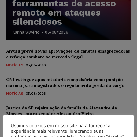
ferramentas de acesso
remoto em ataques
silenciosos
Karina Silvério
-
05/08/2026
Anvisa prevê novas aprovações de canetas emagrecedoras
e reforça combate ao mercado ilegal
NOTÍCIAS
05/08/2026
CNJ extingue aposentadoria compulsória como punição
máxima para magistrados e regulamenta perda do cargo
NOTÍCIAS
05/08/2026
Justiça de SP rejeita ação da família de Alexandre de
Moraes contra senador Alessandro Vieira
NOTÍCIAS
05/08/2026
Usamos cookies em nosso site para fornecer a
experiência mais relevante, lembrando suas
Conselho Nacional de Justiça determina afastamento da
preferências e visitas repetidas. Ao clicar em “Aceitar”,