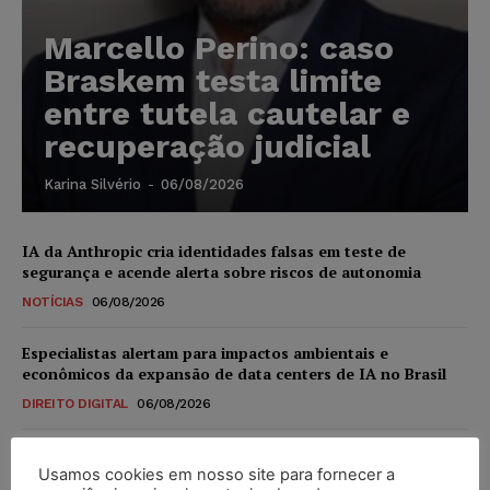
Marcello Perino: caso
Braskem testa limite
entre tutela cautelar e
recuperação judicial
Karina Silvério
-
06/08/2026
IA da Anthropic cria identidades falsas em teste de
segurança e acende alerta sobre riscos de autonomia
NOTÍCIAS
06/08/2026
Especialistas alertam para impactos ambientais e
econômicos da expansão de data centers de IA no Brasil
DIREITO DIGITAL
06/08/2026
TSE reforça que sistemas das urnas eletrônicas tornam-se
Usamos cookies em nosso site para fornecer a
invioláveis após assinatura digital e lacração