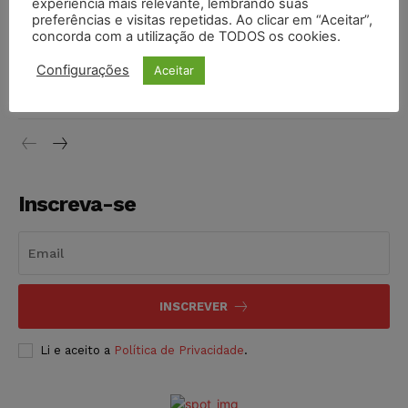
experiência mais relevante, lembrando suas
NOTÍCIAS
06/08/2026
preferências e visitas repetidas. Ao clicar em “Aceitar”,
concorda com a utilização de TODOS os cookies.
STF inicia julgamento sobre constitucionalidade da
Configurações
Aceitar
proibição dos jogos de azar no Brasil
NOTÍCIAS
06/08/2026
Inscreva-se
INSCREVER
Li e aceito a
Política de Privacidade
.