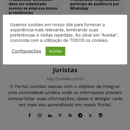
deve ser indenizado
participa de audiência por
mesmo se empresa tomou
WhatsApp
providências
Usamos cookies em nosso site para fornecer a
experiência mais relevante, lembrando suas
preferências e visitas repetidas. Ao clicar em “Aceitar”,
concorda com a utilização de TODOS os cookies.
Configurações
Aceitar
Juristas
http://juristas.com.br
O Portal Juristas nasceu com o objetivo de integrar
uma comunidade jurídica onde os internautas possam
compartilhar suas informações, ideias e delegar cada
vez mais seu aprendizado em nosso Portal.