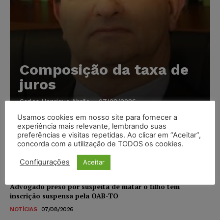
Composição da taxa de
juros
Carlos Henrique Abrão
-
07/08/2026
Usamos cookies em nosso site para fornecer a
experiência mais relevante, lembrando suas
Meta é alvo de denúncia após anúncios com conteúdo
preferências e visitas repetidas. Ao clicar em “Aceitar”,
sexual infantil gerado por IA circularem em suas
concorda com a utilização de TODOS os cookies.
plataformas
Configurações
Aceitar
NOTÍCIAS
07/08/2026
Advogado preso por suspeita de matar o filho tem
inscrição suspensa pela OAB-TO
NOTÍCIAS
07/08/2026