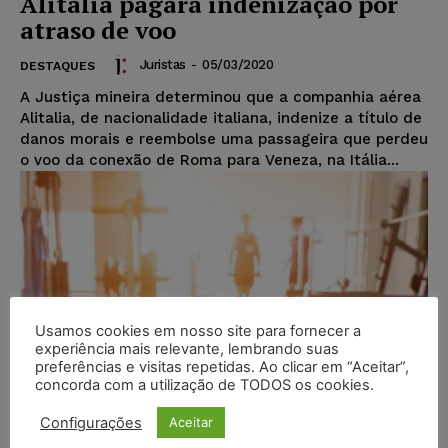
Alitalia pagará indenização por
atraso de voo
Juristas
-
05/03/2020
DESTAQUES
A Justiça mineira determinou que a companhia aérea
Alitalia, de nacionalidade italiana, indenize a título de
danos morais e reembolse uma passageira que perdeu
o voo da conexão de Roma para Veneza, na Itália...
Usamos cookies em nosso site para fornecer a
experiência mais relevante, lembrando suas
preferências e visitas repetidas. Ao clicar em “Aceitar”,
concorda com a utilização de TODOS os cookies.
Configurações
Aceitar