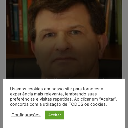
Composição da taxa de
juros
Usamos cookies em nosso site para fornecer a
experiência mais relevante, lembrando suas
preferências e visitas repetidas. Ao clicar em “Aceitar”,
Carlos Henrique Abrão
-
07/08/2026
concorda com a utilização de TODOS os cookies.
Configurações
Aceitar
Meta é alvo de denúncia após anúncios com conteúdo
sexual infantil gerado por IA circularem em suas