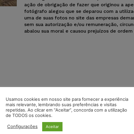
ação de obrigação de fazer que originou a ape
fotógrafo alegou que se deparou com a utiliz
uma de suas fotos no site das empresas dema
sem sua autorização e/ou remuneração, circun
abalou sua moral e causou prejuízos de ordem 
Usamos cookies em nosso site para fornecer a experiência
mais relevante, lembrando suas preferências e visitas
repetidas. Ao clicar em “Aceitar”, concorda com a utilização
de TODOS os cookies.
Configurações
Aceitar