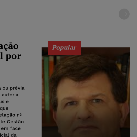
ação
Popular
l por
 ou prévia
 autoria
is e
 que
pelação nº
ile Gestão
 em face
cial da