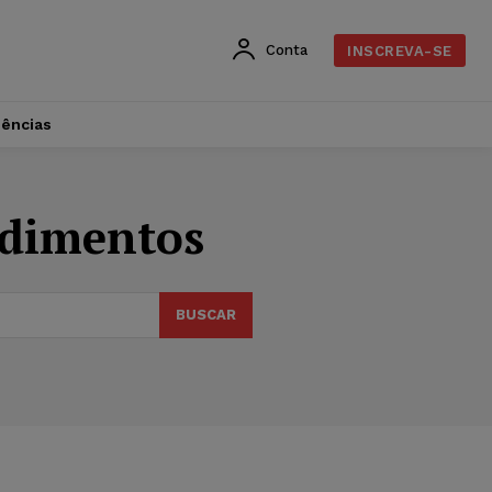
Conta
INSCREVA-SE
dências
ndimentos
BUSCAR