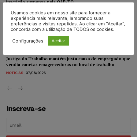
inscrição suspensa pela OAB-TO
NOTÍCIAS
07/08/2026
Usamos cookies em nosso site para fornecer a
experiência mais relevante, lembrando suas
preferências e visitas repetidas. Ao clicar em “Aceitar”,
STF amplia isenção de IBS e CBS na compra de veículos
concorda com a utilização de TODOS os cookies.
novos para pessoas com deficiência e autistas de todos os
níveis
Configurações
Aceitar
DIREITO TRIBUTÁRIO
07/08/2026
Justiça do Trabalho mantém justa causa de empregado que
vendia canetas emagrecedoras no local de trabalho
NOTÍCIAS
07/08/2026
Inscreva-se