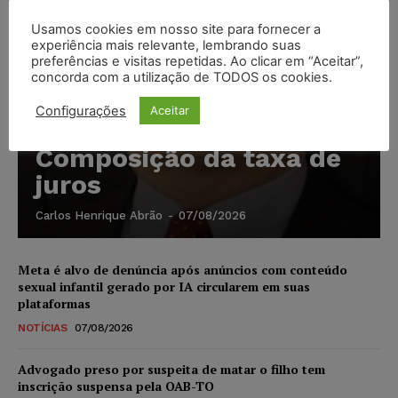
Usamos cookies em nosso site para fornecer a
experiência mais relevante, lembrando suas
preferências e visitas repetidas. Ao clicar em “Aceitar”,
concorda com a utilização de TODOS os cookies.
Configurações
Aceitar
Composição da taxa de
juros
Carlos Henrique Abrão
-
07/08/2026
Meta é alvo de denúncia após anúncios com conteúdo
sexual infantil gerado por IA circularem em suas
plataformas
NOTÍCIAS
07/08/2026
Advogado preso por suspeita de matar o filho tem
inscrição suspensa pela OAB-TO