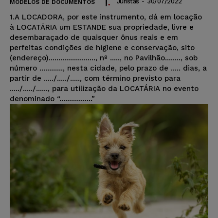
Juristas
-
30/07/2022
MODELOS DE DOCUMENTOS
1.A LOCADORA, por este instrumento, dá em locação
à LOCATÁRIA um ESTANDE sua propriedade, livre e
desembaraçado de quaisquer ônus reais e em
perfeitas condições de higiene e conservação, sito
(endereço)........................, nº ....., no Pavilhão........, sob
número ............, nesta cidade, pelo prazo de ..... dias, a
partir de ...../...../....., com término previsto para
...../...../......, para utilização da LOCATÁRIA no evento
denominado “.................”