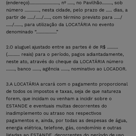
(endereço)……………………, nº ….., no Pavilhão…….., sob
número …………, nesta cidade, pelo prazo de ….. dias, a
partir de …../…../….., com término previsto para …../
…../……, para utilização da LOCATÁRIA no evento
denominado “……………..”
2.O aluguel ajustado entre as partes é de R$ ………
(………. reais) para o período, pagos adiantadamente,
neste ato, através do cheque da LOCATÁRIA número
……., banco ……, agência ……, nominativo ao LOCADOR.
3.A LOCATÁRIA arcará com o pagamento proporcional
de todos os impostos e taxas, seja de que natureza
forem, que incidam ou venham a incidir sobre o
ESTANDE e eventuais multas decorrentes do
inadimplemento ou atraso nos respectivos
pagamentos e, ainda, por todas as despesas de água,
energia elétrica, telefone, gás, condomínio e outras
ligadas ao ESTANDE, decorrentes do período de uso.