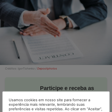
Créditos: IgorTishenko /
Depositphotos
Participe e receba as
postagens diárias do
Usamos cookies em nosso site para fornecer a
Portal Juristas.
experiência mais relevante, lembrando suas
preferências e visitas repetidas. Ao clicar em “Aceitar”,
Ao entrar você está ciente e de acordo