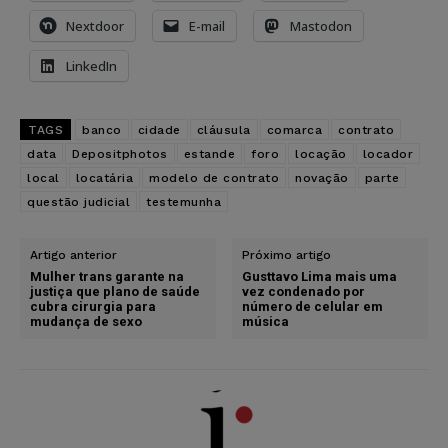
Nextdoor
E-mail
Mastodon
LinkedIn
TAGS
banco
cidade
cláusula
comarca
contrato
data
Depositphotos
estande
foro
locação
locador
local
locatária
modelo de contrato
novação
parte
questão judicial
testemunha
Artigo anterior
Próximo artigo
Mulher trans garante na
Gusttavo Lima mais uma
justiça que plano de saúde
vez condenado por
cubra cirurgia para
número de celular em
mudança de sexo
música