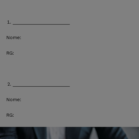
_______________________
Nome:
RG:
_______________________
Nome:
RG: