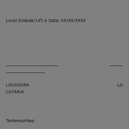
Local (Cidade/UF) e Data: XX/XX/XXXX
_______________________ ______
_________________
LOCADORA LO
CATÁRIA
Testemunhas: