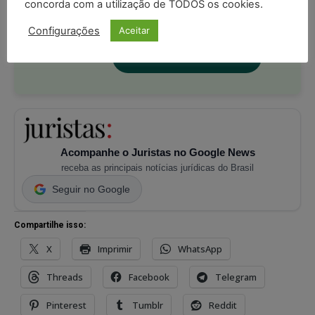
concorda com a utilização de TODOS os cookies.
com os
termos de uso
e
privacidade
do Whatsapp.
Configurações
Aceitar
PARTICIPE DO CANAL
Acompanhe o Juristas no Google News
receba as principais notícias jurídicas do Brasil
Seguir no Google
Compartilhe isso:
X
Imprimir
WhatsApp
Threads
Facebook
Telegram
Pinterest
Tumblr
Reddit