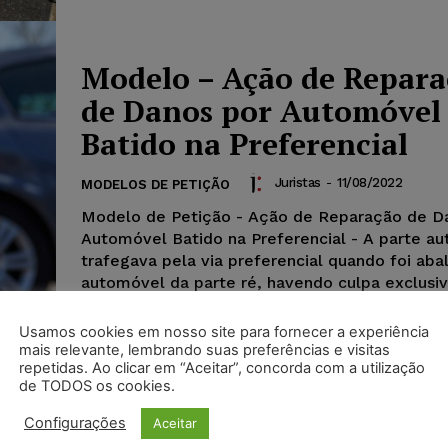
Modelo – Ação de Repar
de Danos por Automóvel
Batido na Preferencial
Juristas
-
11/08/2022
MODELOS DE PETIÇÃO
Modelo de Petição - Ação de Reparação de D
Automóvel Batido na Preferencial - A parte au
trafegava pela via preferencial quando foi aba
automóvel da parte ré, havendo culpa exclusiv
estando o nexo de causalidade evidente.
Usamos cookies em nosso site para fornecer a experiência
mais relevante, lembrando suas preferências e visitas
repetidas. Ao clicar em “Aceitar”, concorda com a utilização
de TODOS os cookies.
Configurações
Aceitar
Modelo de Petição – Ação