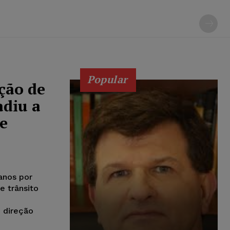
Popular
ção de
adiu a
de
anos por
e trânsito
 direção