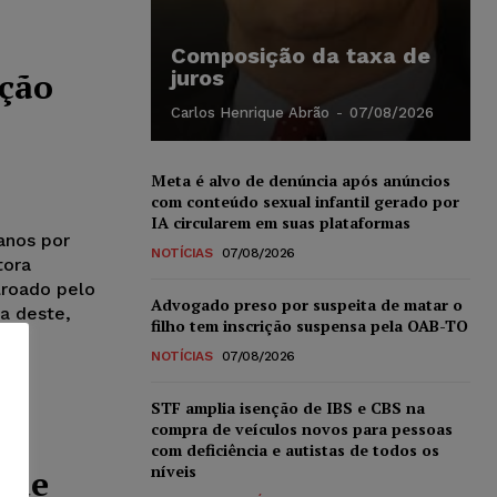
Composição da taxa de
ação
juros
Carlos Henrique Abrão
-
07/08/2026
Meta é alvo de denúncia após anúncios
com conteúdo sexual infantil gerado por
IA circularem em suas plataformas
anos por
NOTÍCIAS
07/08/2026
tora
lroado pelo
Advogado preso por suspeita de matar o
a deste,
filho tem inscrição suspensa pela OAB-TO
NOTÍCIAS
07/08/2026
STF amplia isenção de IBS e CBS na
compra de veículos novos para pessoas
com deficiência e autistas de todos os
níveis
 de