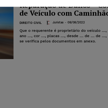
Reparação de Danos – Co
de Veículo com Caminhã
Juristas
-
08/08/2022
DIREITO CIVIL
Que o requerente é proprietário do veículo ...., 
ano ...., cor ...., placas ...., desde .... de .... de ..
se verifica pelos documentos em anexo.