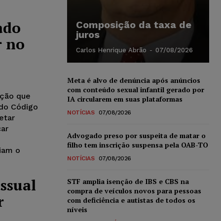
ado
Composição da taxa de
juros
r no
Carlos Henrique Abrão
-
07/08/2026
Meta é alvo de denúncia após anúncios
com conteúdo sexual infantil gerado por
ação que
IA circularem em suas plataformas
 do Código
NOTÍCIAS
07/08/2026
etar
car
Advogado preso por suspeita de matar o
filho tem inscrição suspensa pela OAB-TO
iam o
NOTÍCIAS
07/08/2026
essual
STF amplia isenção de IBS e CBS na
compra de veículos novos para pessoas
r
com deficiência e autistas de todos os
níveis