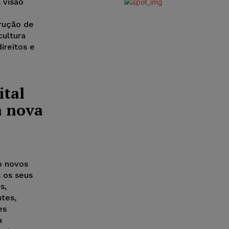
 visão
rução de
cultura
direitos e
ital
à nova
o novos
 os seus
s,
ntes,
es
a