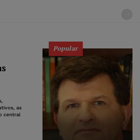
Popular
as
s,
tivos, as
o central