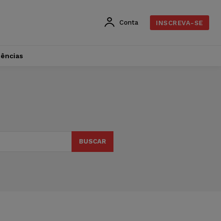
Conta
INSCREVA-SE
dências
BUSCAR