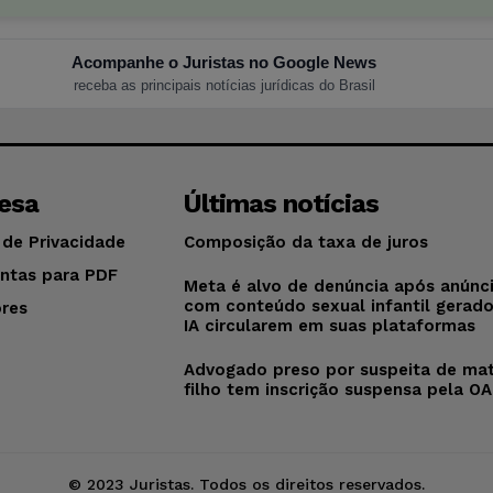
Acompanhe o Juristas no Google News
receba as principais notícias jurídicas do Brasil
esa
Últimas notícias
 de Privacidade
Composição da taxa de juros
ntas para PDF
Meta é alvo de denúncia após anúnc
com conteúdo sexual infantil gerad
res
IA circularem em suas plataformas
o
Advogado preso por suspeita de mat
filho tem inscrição suspensa pela O
© 2023 Juristas. Todos os direitos reservados.