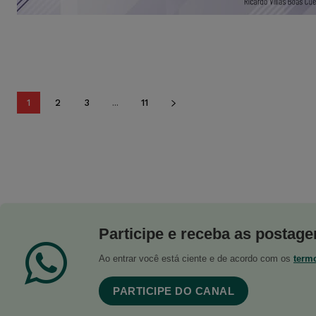
1
2
3
...
11
Participe e receba as postagen
Ao entrar você está ciente e de acordo com os
term
PARTICIPE DO CANAL