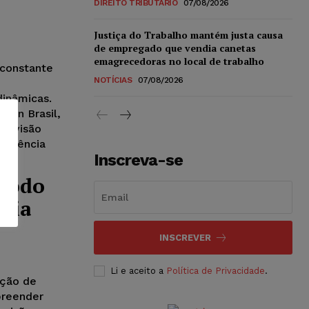
DIREITO TRIBUTÁRIO
07/08/2026
Justiça do Trabalho mantém justa causa
de empregado que vendia canetas
emagrecedoras no local de trabalho
 constante
NOTÍCIAS
07/08/2026
e
dinâmicas.
azon Brasil,
 divisão
ficiência
Inscreva-se
 todo
eria
INSCREVER
Li e aceito a
Política de Privacidade
.
ação de
preender