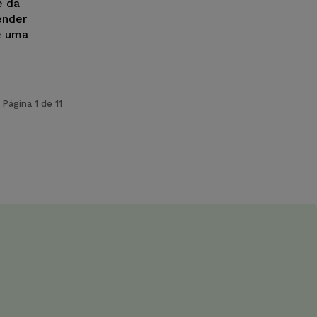
e da
ender
e uma
Página 1 de 11