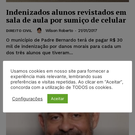
Indenizados alunos revistados em
sala de aula por sumiço de celular
Wilson Roberto
-
21/01/2017
DIREITO CIVIL
O município de Padre Bernardo terá de pagar R$ 30
mil de indenização por danos morais para cada um
dos três alunos que tiveram...
Usamos cookies em nosso site para fornecer a
Popular
experiência mais relevante, lembrando suas
preferências e visitas repetidas. Ao clicar em “Aceitar”,
concorda com a utilização de TODOS os cookies.
Configurações
Aceitar