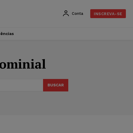
Conta
INSCREVA-SE
dências
ominial
BUSCAR