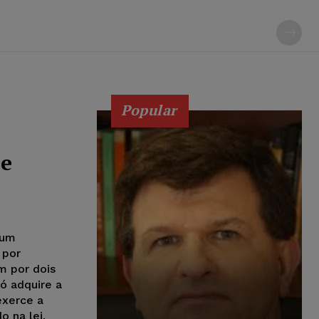
Popular
se
 um
 por
 por dois
ó adquire a
exerce a
 na lei.