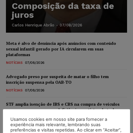
Composição da taxa de
juros
Carlos Henrique Abrão
-
07/08/2026
Meta é alvo de denúncia após anúncios com conteúdo
sexual infantil gerado por IA circularem em suas
plataformas
NOTÍCIAS
07/08/2026
Advogado preso por suspeita de matar o filho tem
inscrição suspensa pela OAB-TO
NOTÍCIAS
07/08/2026
STF amplia isenção de IBS e CBS na compra de veículos
novos para pessoas com deficiência e autistas de todos os
níveis
Usamos cookies em nosso site para fornecer a
DIREITO TRIBUTÁRIO
07/08/2026
experiência mais relevante, lembrando suas
preferências e visitas repetidas. Ao clicar em “Aceitar”,