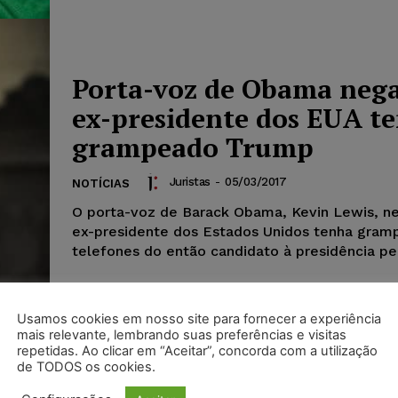
Porta-voz de Obama neg
ex-presidente dos EUA t
grampeado Trump
Juristas
-
05/03/2017
NOTÍCIAS
O porta-voz de Barack Obama, Kevin Lewis, n
ex-presidente dos Estados Unidos tenha gram
telefones do então candidato à presidência pel
Usamos cookies em nosso site para fornecer a experiência
mais relevante, lembrando suas preferências e visitas
repetidas. Ao clicar em “Aceitar”, concorda com a utilização
de TODOS os cookies.