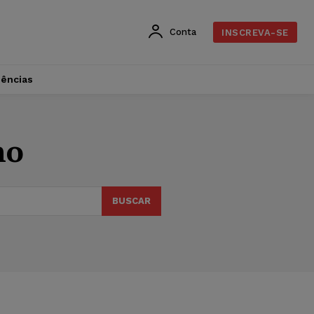
Conta
INSCREVA-SE
dências
no
BUSCAR