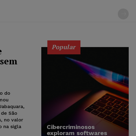
Popular
e
 sem
do do
rmou
 Jabaquara,
 de São
, no valor
Cibercriminosos
 na sigla
exploram softwares