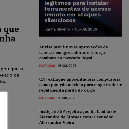
legítimos para instalar
ferramentas de acesso
remoto em ataques
silenciosos
a que
Karina Silvério
-
05/08/2026
enha
Anvisa prevê novas aprovações de
canetas emagrecedoras e reforça
combate ao mercado ilegal
NOTÍCIAS
05/08/2026
egou que o
peado os
CNJ extingue aposentadoria compulsória
o...
como punição máxima para magistrados e
regulamenta perda do cargo
NOTÍCIAS
05/08/2026
Justiça de SP rejeita ação da família de
Alexandre de Moraes contra senador
Alessandro Vieira